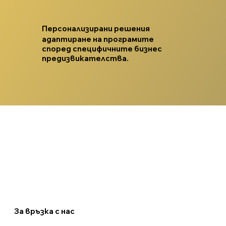
Персонализирани решения
адаптиране на програмите
според специфичните бизнес
предизвикателства.
За връзка с нас