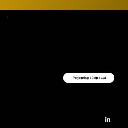
Резервирай среща
Резервирайте среща с нас, за да обсъдим
конкретно вашите предизвикателства и
как можем да помогнем - с обучения,
консултации или развитие на процеси,
съобразени с нуждите на вашия екип и
бизнес цели.
Резервирай среща
Виктория
Димитрова