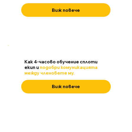
Виж повече
Как 4-часово обучение сплоти
екип и
подобри комуникацията
между членовете му.
Виж повече