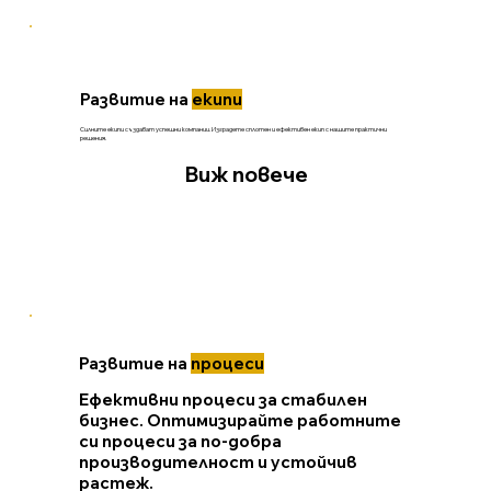
Развитие на
екипи
Силните екипи създават успешни компании. Изградете сплотен и ефективен екип с нашите практични
решения.
Виж повече
Развитие на
процеси
Ефективни процеси за стабилен
бизнес. Оптимизирайте работните
си процеси за по-добра
производителност и устойчив
растеж.