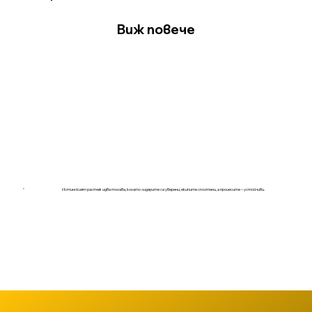
Виж повече
"
Истинският растеж идва тогава, когато лидерите са уверени, екипите сплотени, а процесите – устойчиви.