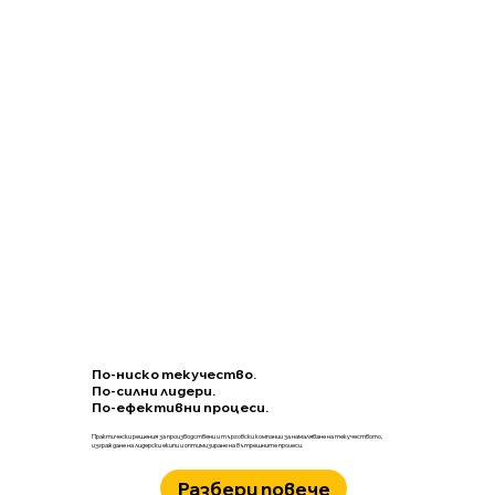
По-ниско текучество.
По-силни лидери.
По-ефективни процеси.
Практически решения за производствени и търговски компании за намаляване на текучеството,
изграждане на лидерски екипи и оптимизиране на вътрешните процеси.
Разбери повече