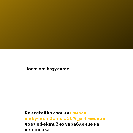
Част от казусите:
Как retail компания
намали
текучеството с 30% за 4 месеца
чрез ефективно управление на
персонала.