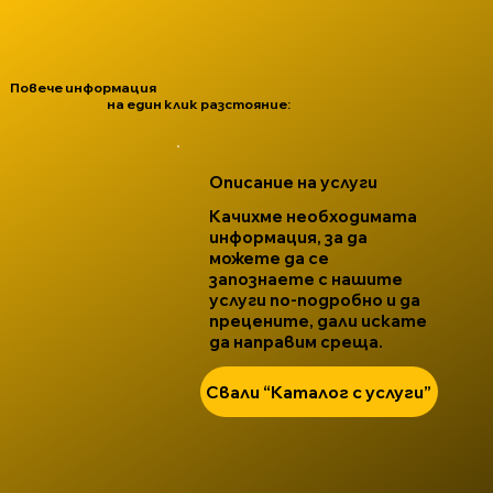
Повече информация
на един клик разстояние:
Описание на услуги
Качихме необходимата
информация, за да
можете да се
запознаете с нашите
услуги по-подробно и да
прецените, дали искате
да направим среща.
Свали “Каталог с услуги”