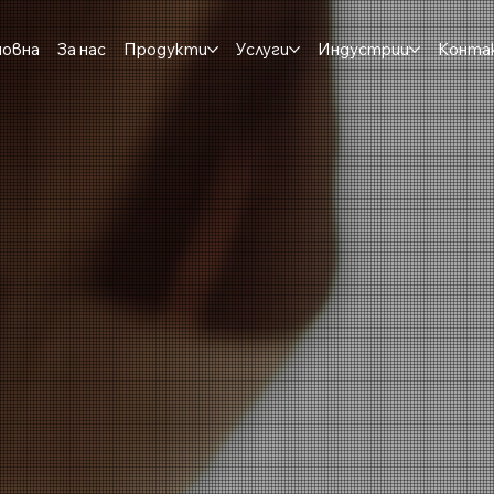
новна
За нас
Продукти
Услуги
Индустрии
Конта