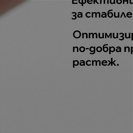
за стабиле
Оптимизир
по-добра 
растеж.