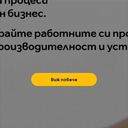
н бизнес.
айте работните си про
производителност и ус
Виж повече