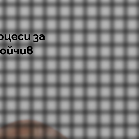
цеси за
тойчив